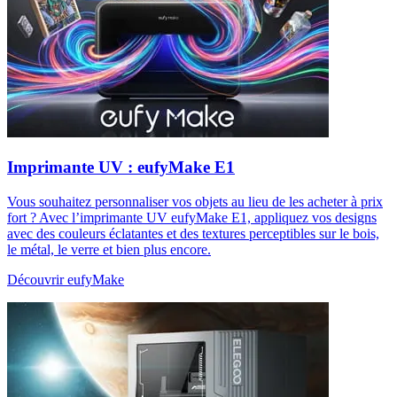
Imprimante UV : eufyMake E1
Vous souhaitez personnaliser vos objets au lieu de les acheter à prix
fort ? Avec l’imprimante UV eufyMake E1, appliquez vos designs
avec des couleurs éclatantes et des textures perceptibles sur le bois,
le métal, le verre et bien plus encore.
Découvrir eufyMake