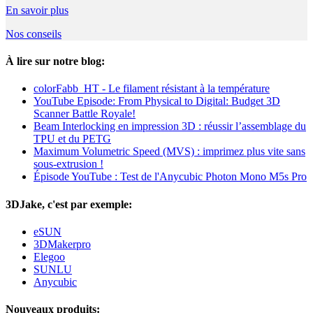
En savoir plus
Nos conseils
À lire sur notre blog:
colorFabb_HT - Le filament résistant à la température
YouTube Episode: From Physical to Digital: Budget 3D
Scanner Battle Royale!
Beam Interlocking en impression 3D : réussir l’assemblage du
TPU et du PETG
Maximum Volumetric Speed (MVS) : imprimez plus vite sans
sous-extrusion !
Épisode YouTube : Test de l'Anycubic Photon Mono M5s Pro
3DJake, c'est par exemple:
eSUN
3DMakerpro
Elegoo
SUNLU
Anycubic
Nouveaux produits: