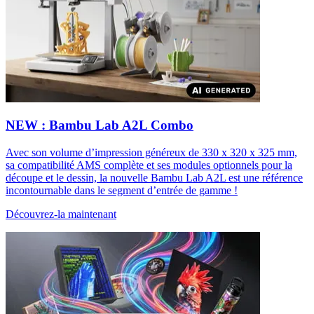
NEW : Bambu Lab A2L Combo
Avec son volume d’impression généreux de 330 x 320 x 325 mm,
sa compatibilité AMS complète et ses modules optionnels pour la
découpe et le dessin, la nouvelle Bambu Lab A2L est une référence
incontournable dans le segment d’entrée de gamme !
Découvrez-la maintenant