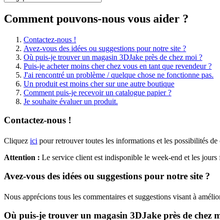
Comment pouvons-nous vous aider ?
Contactez-nous !
Avez-vous des idées ou suggestions pour notre site ?
Où puis-je trouver un magasin 3DJake près de chez moi ?
Puis-je acheter moins cher chez vous en tant que revendeur ?
J'ai rencontré un problème / quelque chose ne fonctionne pas.
Un produit est moins cher sur une autre boutique
Comment puis-je recevoir un catalogue papier ?
Je souhaite évaluer un produit.
Contactez-nous !
Cliquez
ici
pour retrouver toutes les informations et les possibilités de 
Attention :
Le service client est indisponible le week-end et les jours 
Avez-vous des idées ou suggestions pour notre site ?
Nous apprécions tous les commentaires et suggestions visant à amélior
Où puis-je trouver un magasin 3DJake près de chez m