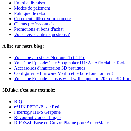
Envoi et livraison
Modes de paiement
Politique de retour
Comment utiliser votre compte
Clients professionnels
Promotions et bons d'achat
Vous avez d'autres questions ?
À lire sur notre blog:
YouTube : Test des Neptune 4 et 4 Pro
YouTube Episode: The Snapmaker U1: An Affordable Toolcha
Accessoires d'impression 3D pratiques
Configurer le firmware Marlin et le faire fonctionner !
YouTube Episode: This is what will happen in 2025 in 3D Prin
3DJake, c'est par exemple:
BIQU
eSUN PETG-Basic Red
Fiberlogy HIPS Graphite
Revopoint Coded Targets
BROZZL Buse en Cuivre Plaqué pour AnkerMake