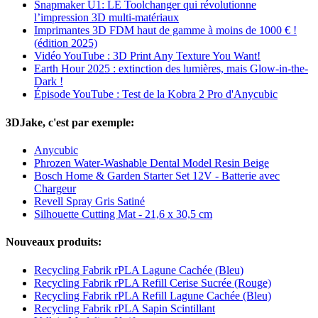
Snapmaker U1: LE Toolchanger qui révolutionne
l’impression 3D multi-matériaux
Imprimantes 3D FDM haut de gamme à moins de 1000 € !
(édition 2025)
Vidéo YouTube : 3D Print Any Texture You Want!
Earth Hour 2025 : extinction des lumières, mais Glow-in-the-
Dark !
Épisode YouTube : Test de la Kobra 2 Pro d'Anycubic
3DJake, c'est par exemple:
Anycubic
Phrozen Water-Washable Dental Model Resin Beige
Bosch Home & Garden Starter Set 12V - Batterie avec
Chargeur
Revell Spray Gris Satiné
Silhouette Cutting Mat - 21,6 x 30,5 cm
Nouveaux produits:
Recycling Fabrik rPLA Lagune Cachée (Bleu)
Recycling Fabrik rPLA Refill Cerise Sucrée (Rouge)
Recycling Fabrik rPLA Refill Lagune Cachée (Bleu)
Recycling Fabrik rPLA Sapin Scintillant