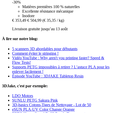
-30%
Matières premières 100 % naturelles
Excellente résistance mécanique
Inodore
€ 353,49
€ 504,99
(€ 35,35 / kg)
Livraison gratuite jusqu’au 13 août
À lire sur notre blog:
5 scanners 3D abordables pour débutants
Comment éviter le stringing !
Vidéo YouTube : Why aren't you printing faster? Speed &
Flow Tests!
Supports PETG impossibles à retirer ? L’astuce PLA pour les
enlever facilement !
Épisode YouTube : 3DJAKE Tabletop Resin
3DJake, c'est par exemple:
LDO Motors
SUNLU PETG Sakura Pink
3D-basics Cotons-Tiges de Nettoyage - Lot de 50
eSUN PLA-UV Color Change Orange