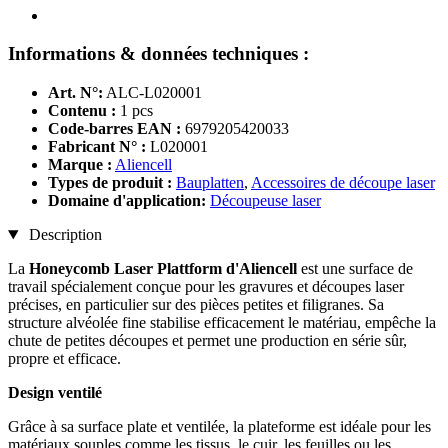
Informations & données techniques :
Art. N°:
ALC-L020001
Contenu :
1 pcs
Code-barres EAN :
6979205420033
Fabricant N° :
L020001
Marque :
Aliencell
Types de produit :
Bauplatten
,
Accessoires de découpe laser
Domaine d'application:
Découpeuse laser
Description
La
Honeycomb Laser Plattform d'Aliencell
est une surface de
travail spécialement conçue pour les gravures et découpes laser
précises, en particulier sur des pièces petites et filigranes. Sa
structure alvéolée fine stabilise efficacement le matériau, empêche la
chute de petites découpes et permet une production en série sûr,
propre et efficace.
Design ventilé
Grâce à sa surface plate et ventilée, la plateforme est idéale pour les
matériaux souples comme les tissus, le cuir, les feuilles ou les