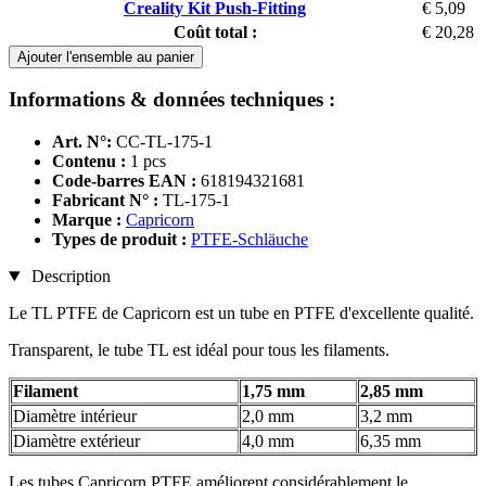
Creality Kit Push-Fitting
€ 5,09
Coût total :
€ 20,28
Ajouter l'ensemble au panier
Informations & données techniques :
Art. N°:
CC-TL-175-1
Contenu :
1 pcs
Code-barres EAN :
618194321681
Fabricant N° :
TL-175-1
Marque :
Capricorn
Types de produit :
PTFE-Schläuche
Description
Le TL PTFE de Capricorn est un tube en PTFE d'excellente qualité.
Transparent, le tube TL est idéal pour tous les filaments.
Filament
1,75 mm
2,85 mm
Diamètre intérieur
2,0 mm
3,2 mm
Diamètre extérieur
4,0 mm
6,35 mm
Les tubes Capricorn PTFE améliorent considérablement le