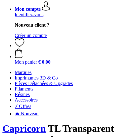
Mon compte
Identifiez-vous
Nouveau client ?
Créer un compte
Mon panier
€ 0,00
Marques
Imprimantes 3D & Co
Pièces Détachées & Upgrades
Filaments
Résines
Accessoires
⚡ Offres
🔥 Nouveau
Capricorn
TL Transparent