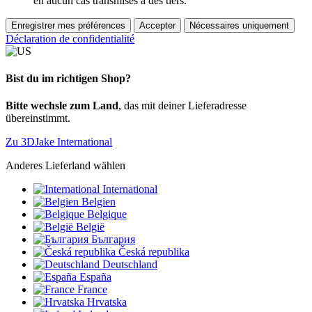
en aucun cas transmises à des tiers.
Enregistrer mes préférences
Accepter
Nécessaires uniquement
Déclaration de confidentialité
Bist du im richtigen Shop?
Bitte wechsle zum Land
, das mit deiner Lieferadresse
übereinstimmt.
Zu 3DJake International
Anderes Lieferland wählen
International
Belgien
Belgique
België
България
Česká republika
Deutschland
España
France
Hrvatska