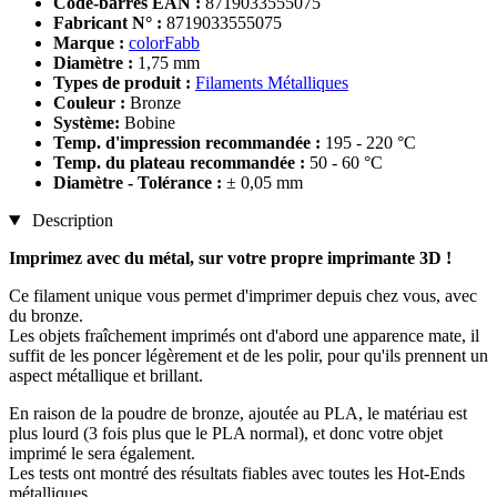
Code-barres EAN :
8719033555075
Fabricant N° :
8719033555075
Marque :
colorFabb
Diamètre :
1,75 mm
Types de produit :
Filaments Métalliques
Couleur :
Bronze
Système:
Bobine
Temp. d'impression recommandée :
195 - 220 °C
Temp. du plateau recommandée :
50 - 60 °C
Diamètre - Tolérance :
± 0,05 mm
Description
Imprimez avec du métal, sur votre propre imprimante 3D !
Ce filament unique vous permet d'imprimer depuis chez vous, avec
du bronze.
Les objets fraîchement imprimés ont d'abord une apparence mate, il
suffit de les poncer légèrement et de les polir, pour qu'ils prennent un
aspect métallique et brillant.
En raison de la poudre de bronze, ajoutée au PLA, le matériau est
plus lourd (3 fois plus que le PLA normal), et donc votre objet
imprimé le sera également.
Les tests ont montré des résultats fiables avec toutes les Hot-Ends
métalliques.