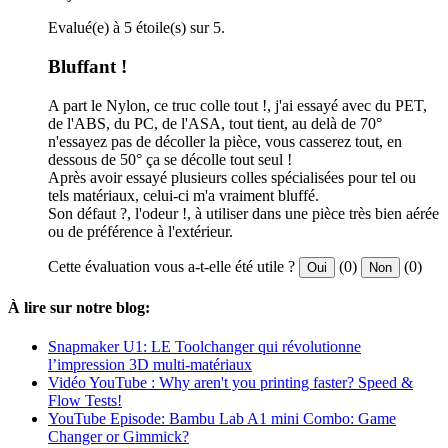
Evalué(e) à 5 étoile(s) sur 5.
Bluffant !
A part le Nylon, ce truc colle tout !, j'ai essayé avec du PET,
de l'ABS, du PC, de l'ASA, tout tient, au delà de 70°
n'essayez pas de décoller la pièce, vous casserez tout, en
dessous de 50° ça se décolle tout seul !
Après avoir essayé plusieurs colles spécialisées pour tel ou
tels matériaux, celui-ci m'a vraiment bluffé.
Son défaut ?, l'odeur !, à utiliser dans une pièce très bien aérée
ou de préférence à l'extérieur.
Cette évaluation vous a-t-elle été utile ?
(0)
(0)
Oui
Non
À lire sur notre blog:
Snapmaker U1: LE Toolchanger qui révolutionne
l’impression 3D multi-matériaux
Vidéo YouTube : Why aren't you printing faster? Speed &
Flow Tests!
YouTube Episode: Bambu Lab A1 mini Combo: Game
Changer or Gimmick?