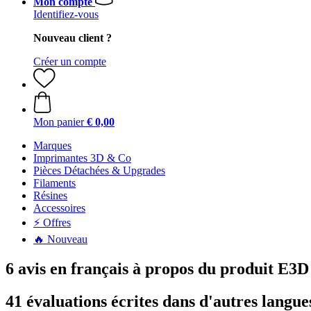
Mon compte
Identifiez-vous
Nouveau client ?
Créer un compte
Mon panier
€ 0,00
Marques
Imprimantes 3D & Co
Pièces Détachées & Upgrades
Filaments
Résines
Accessoires
⚡ Offres
🔥 Nouveau
6 avis en français à propos du produit E3
41 évaluations écrites dans d'autres langue