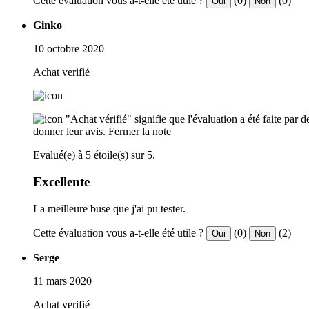
Cette évaluation vous a-t-elle été utile ?
(0)
(0)
Oui
Non
Ginko
10 octobre 2020
Achat verifié
"Achat vérifié" signifie que l'évaluation a été faite par
donner leur avis.
Fermer la note
Evalué(e) à 5 étoile(s) sur 5.
Excellente
La meilleure buse que j'ai pu tester.
Cette évaluation vous a-t-elle été utile ?
(0)
(2)
Oui
Non
Serge
11 mars 2020
Achat verifié