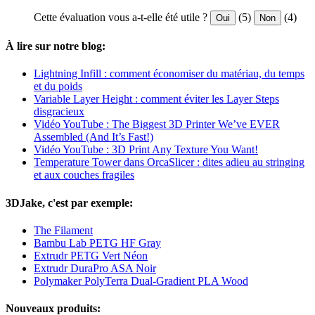
Cette évaluation vous a-t-elle été utile ?
(5)
(4)
Oui
Non
À lire sur notre blog:
Lightning Infill : comment économiser du matériau, du temps
et du poids
Variable Layer Height : comment éviter les Layer Steps
disgracieux
Vidéo YouTube : The Biggest 3D Printer We’ve EVER
Assembled (And It’s Fast!)
Vidéo YouTube : 3D Print Any Texture You Want!
Temperature Tower dans OrcaSlicer : dites adieu au stringing
et aux couches fragiles
3DJake, c'est par exemple:
The Filament
Bambu Lab PETG HF Gray
Extrudr PETG Vert Néon
Extrudr DuraPro ASA Noir
Polymaker PolyTerra Dual-Gradient PLA Wood
Nouveaux produits: