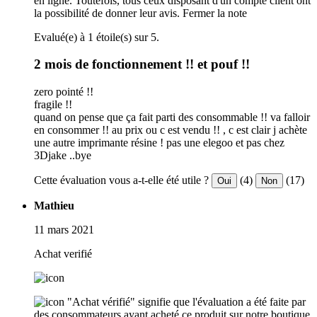
en ligne. Toutefois, tous ceux disposant d'un compte client ont
la possibilité de donner leur avis.
Fermer la note
Evalué(e) à 1 étoile(s) sur 5.
2 mois de fonctionnement !! et pouf !!
zero pointé !!
fragile !!
quand on pense que ça fait parti des consommable !! va falloir
en consommer !! au prix ou c est vendu !! , c est clair j achète
une autre imprimante résine ! pas une elegoo et pas chez
3Djake ..bye
Cette évaluation vous a-t-elle été utile ?
(4)
(17)
Oui
Non
Mathieu
11 mars 2021
Achat verifié
"Achat vérifié" signifie que l'évaluation a été faite par
des consommateurs ayant acheté ce produit sur notre boutique