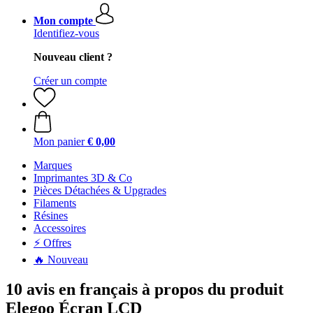
Mon compte
Identifiez-vous
Nouveau client ?
Créer un compte
Mon panier
€ 0,00
Marques
Imprimantes 3D & Co
Pièces Détachées & Upgrades
Filaments
Résines
Accessoires
⚡ Offres
🔥 Nouveau
10 avis en français à propos du produit
Elegoo Écran LCD