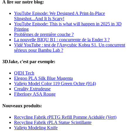
À lire sur notre blog:
YouTube Episode: We Designed A Print-In-Place
Slingshot...And It Is Scary!
YouTube Episode: This is what will happen in 2025 in 3D
Printing
Problèmes de première couche ?
La nouvelle BIQU B1 : concurrente de la Ender 3 ?
Vidé YouTube : test de l'Anycubic Kobra S1. Un concurrent
sérieux pour Bambu Lab ?
3DJake, c'est par exemple:
QIDI Tech
Elegoo PLA Silk Blue Magenta
Vallejo Model Color 119 Green Ochre (914)
Creality Extrudeuse
Fiberlogy ASA Rouge
Nouveaux produits:
Recycling Fabrik rPETG Refill Pomme Acidulée (Vert)
Recycling Fabrik rPLA Statue Scintillante
Vallejo Modeling Knife