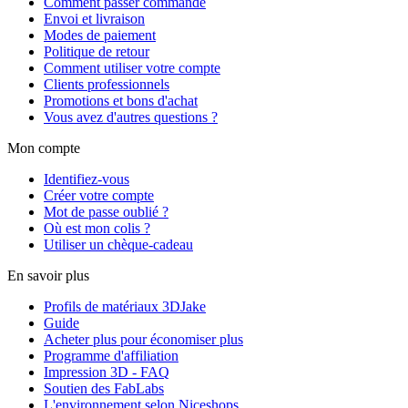
Comment passer commande
Envoi et livraison
Modes de paiement
Politique de retour
Comment utiliser votre compte
Clients professionnels
Promotions et bons d'achat
Vous avez d'autres questions ?
Mon compte
Identifiez-vous
Créer votre compte
Mot de passe oublié ?
Où est mon colis ?
Utiliser un chèque-cadeau
En savoir plus
Profils de matériaux 3DJake
Guide
Acheter plus pour économiser plus
Programme d'affiliation
Impression 3D - FAQ
Soutien des FabLabs
L'environnement selon Niceshops