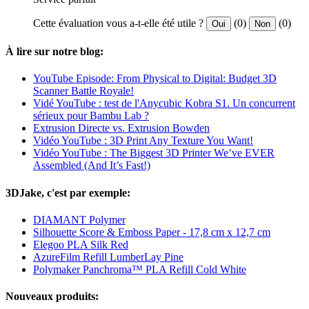
Cette évaluation vous a-t-elle été utile ?
(0)
(0)
Oui
Non
À lire sur notre blog:
YouTube Episode: From Physical to Digital: Budget 3D
Scanner Battle Royale!
Vidé YouTube : test de l'Anycubic Kobra S1. Un concurrent
sérieux pour Bambu Lab ?
Extrusion Directe vs. Extrusion Bowden
Vidéo YouTube : 3D Print Any Texture You Want!
Vidéo YouTube : The Biggest 3D Printer We’ve EVER
Assembled (And It’s Fast!)
3DJake, c'est par exemple:
DIAMANT Polymer
Silhouette Score & Emboss Paper - 17,8 cm x 12,7 cm
Elegoo PLA Silk Red
AzureFilm Refill LumberLay Pine
Polymaker Panchroma™ PLA Refill Cold White
Nouveaux produits: