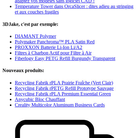
adaptez vos modèles sans logiciel CAD !
Temperature Tower dans OrcaSlicer : dites adieu au stringing
et aux couches fragiles
3DJake, c'est par exemple:
DIAMANT Polymer
Polymaker Panchroma™ PLA Satin Red
PROXXON Batterie Li-Ion Li/A2
Filtres à Charbon Actif pour Filtre à Air
Fiberlogy Easy PETG Refill Burgundy Transparent
Nouveaux produits:
Recycling Fabrik rPLA Prairie Fraîche (Vert Clair)
Recycling Fabrik rPETG Refill Prototype Sauvage
Recycling Fabrik rPLA Premium Essential Green
Anycubic Bloc Chauffant
Creality Multicolor Aluminum Business Cards