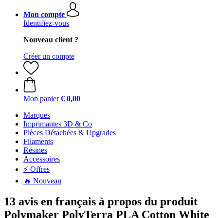
Mon compte
Identifiez-vous
Nouveau client ?
Créer un compte
Mon panier
€ 0,00
Marques
Imprimantes 3D & Co
Pièces Détachées & Upgrades
Filaments
Résines
Accessoires
⚡ Offres
🔥 Nouveau
13 avis en français à propos du produit
Polymaker PolyTerra PLA Cotton White