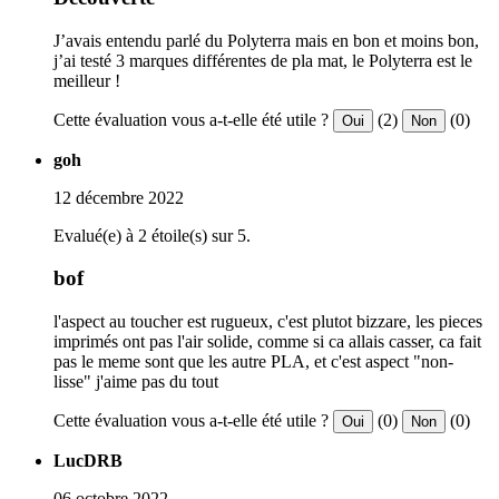
J’avais entendu parlé du Polyterra mais en bon et moins bon,
j’ai testé 3 marques différentes de pla mat, le Polyterra est le
meilleur !
Cette évaluation vous a-t-elle été utile ?
(2)
(0)
Oui
Non
goh
12 décembre 2022
Evalué(e) à 2 étoile(s) sur 5.
bof
l'aspect au toucher est rugueux, c'est plutot bizzare, les pieces
imprimés ont pas l'air solide, comme si ca allais casser, ca fait
pas le meme sont que les autre PLA, et c'est aspect "non-
lisse" j'aime pas du tout
Cette évaluation vous a-t-elle été utile ?
(0)
(0)
Oui
Non
LucDRB
06 octobre 2022