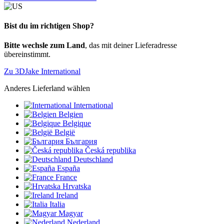
Bist du im richtigen Shop?
Bitte wechsle zum Land
, das mit deiner Lieferadresse
übereinstimmt.
Zu 3DJake International
Anderes Lieferland wählen
International
Belgien
Belgique
België
България
Česká republika
Deutschland
España
France
Hrvatska
Ireland
Italia
Magyar
Nederland