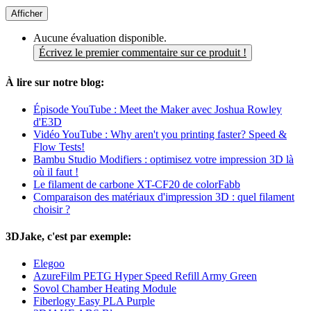
Afficher
Aucune évaluation disponible.
Écrivez le premier commentaire sur ce produit !
À lire sur notre blog:
Épisode YouTube : Meet the Maker avec Joshua Rowley
d'E3D
Vidéo YouTube : Why aren't you printing faster? Speed &
Flow Tests!
Bambu Studio Modifiers : optimisez votre impression 3D là
où il faut !
Le filament de carbone XT-CF20 de colorFabb
Comparaison des matériaux d'impression 3D : quel filament
choisir ?
3DJake, c'est par exemple:
Elegoo
AzureFilm PETG Hyper Speed Refill Army Green
Sovol Chamber Heating Module
Fiberlogy Easy PLA Purple