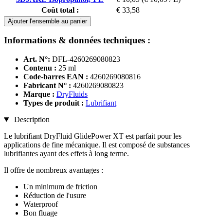
Coût total :
€ 33,58
Ajouter l'ensemble au panier
Informations & données techniques :
Art. N°:
DFL-4260269080823
Contenu :
25 ml
Code-barres EAN :
4260269080816
Fabricant N° :
4260269080823
Marque :
DryFluids
Types de produit :
Lubrifiant
Description
Le lubrifiant DryFluid GlidePower XT est parfait pour les
applications de fine mécanique. Il est composé de substances
lubrifiantes ayant des effets à long terme.
Il offre de nombreux avantages :
Un minimum de friction
Réduction de l'usure
Waterproof
Bon fluage