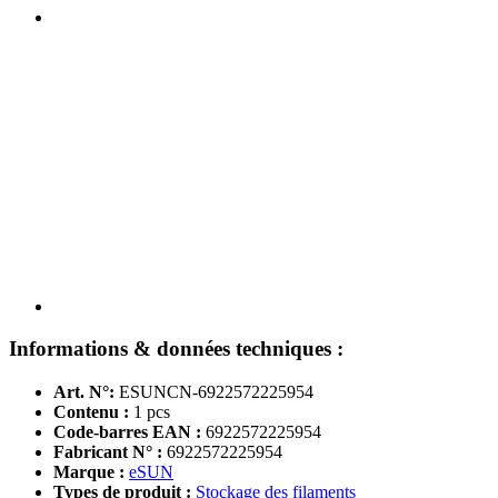
Informations & données techniques :
Art. N°:
ESUNCN-6922572225954
Contenu :
1 pcs
Code-barres EAN :
6922572225954
Fabricant N° :
6922572225954
Marque :
eSUN
Types de produit :
Stockage des filaments