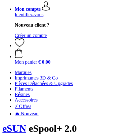
Mon compte
Identifiez-vous
Nouveau client ?
Créer un compte
Mon panier
€ 0,00
Marques
Imprimantes 3D & Co
Pièces Détachées & Upgrades
Filaments
Résines
Accessoires
⚡ Offres
🔥 Nouveau
eSUN
eSpool+ 2.0