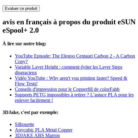
Evaluer ce produit
avis en français à propos du produit eSUN
eSpool+ 2.0
À lire sur notre blog:
YouTube Episode: The Elegoo Centauri Carbon 2 - A Carbon
Copy?
Variable Layer Height : comment éviter les Layer Steps
disgracieux
Vidéo YouTube : Why aren't you printing faster? Speed &
Flow Tests!
Conseils d'impression pour le Copperfill de colorFabb
Supports PETG impossibles à retirer ? L’astuce PLA pour les
enlever facilement !
3DJake, c'est par exemple:
Silhouette
Anycubic PLA Metal Copper
3DJAKE ABS Marron