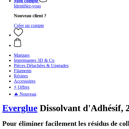
Mon compte
Identifiez-vous
Nouveau client ?
Créer un compte
Marques
Imprimantes 3D & Co
Pièces Détachées & Upgrades
Filaments
Résines
Accessoires
⚡ Offres
🔥 Nouveau
Everglue
Dissolvant d'Adhésif, 
Pour éliminer facilement les résidus de col