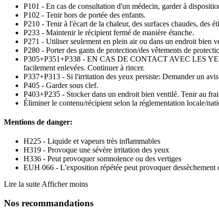
P101 - En cas de consultation d'un médecin, garder à disposition 
P102 - Tenir hors de portée des enfants.
P210 - Tenir à l'écart de la chaleur, des surfaces chaudes, des é
P233 - Maintenir le récipient fermé de manière étanche.
P271 - Utiliser seulement en plein air ou dans un endroit bien ve
P280 - Porter des gants de protection/des vêtements de protect
P305+P351+P338 - EN CAS DE CONTACT AVEC LES YEUX: Rincer av
facilement enlevées. Continuer à rincer.
P337+P313 - Si l'irritation des yeux persiste: Demander un avi
P405 - Garder sous clef.
P403+P235 - Stocker dans un endroit bien ventilé. Tenir au frai
Éliminer le contenu/récipient selon la réglementation locale/nat
Mentions de danger:
H225 - Liquide et vapeurs très inflammables
H319 - Provoque une sévère irritation des yeux
H336 - Peut provoquer somnolence ou des vertiges
EUH 066 - L'exposition répétée peut provoquer dessèchement o
Lire la suite
Afficher moins
Nos recommandations