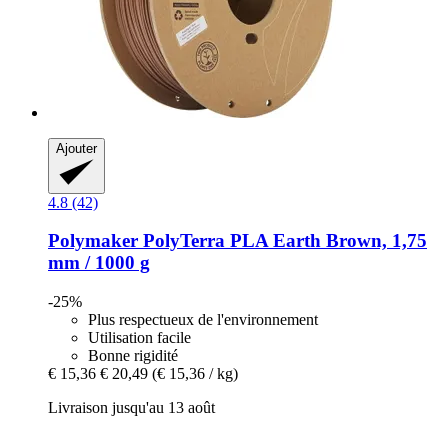
Ajouter
4.8 (42)
Polymaker
PolyTerra PLA Earth Brown, 1,75
mm / 1000 g
-25%
Plus respectueux de l'environnement
Utilisation facile
Bonne rigidité
€ 15,36
€ 20,49
(€ 15,36 / kg)
Livraison jusqu'au 13 août