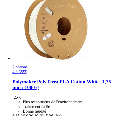
2 options
4.6 (223)
Polymaker
PolyTerra PLA Cotton White, 1,75
mm / 1000 g
-25%
Plus respectueux de l'environnement
Traitement facile
Bonne rigidité
€ 15,36
€ 20,49
(€ 15,36 / kg)