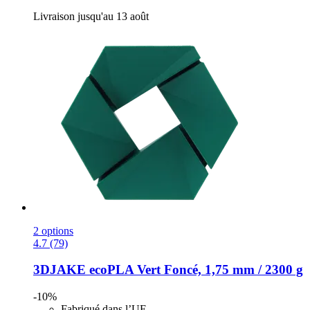
Livraison jusqu'au 13 août
2 options
4.7 (79)
3DJAKE
ecoPLA Vert Foncé, 1,75 mm / 2300 g
-10%
Fabriqué dans l’UE