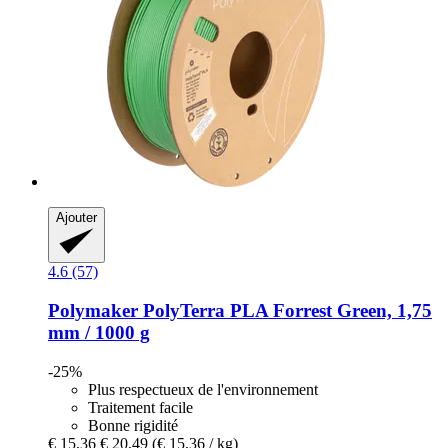
Ajouter
4.6 (57)
Polymaker
PolyTerra PLA Forrest Green, 1,75
mm / 1000 g
-25%
Plus respectueux de l'environnement
Traitement facile
Bonne rigidité
€ 15,36
€ 20,49
(€ 15,36 / kg)