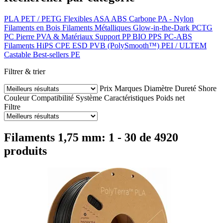
PLA
PET / PETG
Flexibles
ASA
ABS
Carbone
PA - Nylon
Filaments en Bois
Filaments Métalliques
Glow-in-the-Dark
PCTG
PC
Pierre
PVA & Matériaux Support
PP
BIO
PPS
PC-ABS
Filaments HiPS
CPE
ESD
PVB (PolySmooth™)
PEI / ULTEM
Castable
Best-sellers
PE
Filtrer & trier
Prix
Marques
Diamètre
Dureté Shore
Couleur
Compatibilité
Système
Caractéristiques
Poids net
Filtre
Filaments 1,75 mm: 1 - 30 de 4920
produits