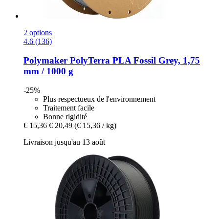
2 options
4.6 (136)
Polymaker
PolyTerra PLA Fossil Grey, 1,75
mm / 1000 g
-25%
Plus respectueux de l'environnement
Traitement facile
Bonne rigidité
€ 15,36
€ 20,49
(€ 15,36 / kg)
Livraison jusqu'au 13 août