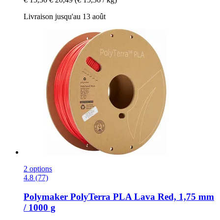
Livraison jusqu'au 13 août
2 options
4.8 (77)
Polymaker
PolyTerra PLA Lava Red, 1,75 mm
/ 1000 g