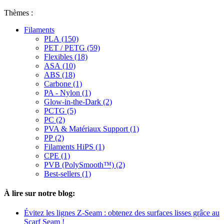
Thèmes :
Filaments
PLA (150)
PET / PETG (59)
Flexibles (18)
ASA (10)
ABS (18)
Carbone (1)
PA - Nylon (1)
Glow-in-the-Dark (2)
PCTG (5)
PC (2)
PVA & Matériaux Support (1)
PP (2)
Filaments HiPS (1)
CPE (1)
PVB (PolySmooth™) (2)
Best-sellers (1)
À lire sur notre blog:
Évitez les lignes Z-Seam : obtenez des surfaces lisses grâce au
Scarf Seam !