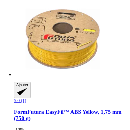
Ajouter
5.0 (1)
FormFutura
EasyFil™ ABS Yellow, 1,75 mm
(750 g)
-10%