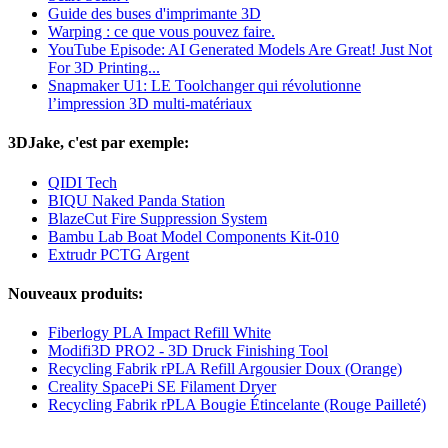
Guide des buses d'imprimante 3D
Warping : ce que vous pouvez faire.
YouTube Episode: AI Generated Models Are Great! Just Not
For 3D Printing...
Snapmaker U1: LE Toolchanger qui révolutionne
l’impression 3D multi-matériaux
3DJake, c'est par exemple:
QIDI Tech
BIQU Naked Panda Station
BlazeCut Fire Suppression System
Bambu Lab Boat Model Components Kit-010
Extrudr PCTG Argent
Nouveaux produits:
Fiberlogy PLA Impact Refill White
Modifi3D PRO2 - 3D Druck Finishing Tool
Recycling Fabrik rPLA Refill Argousier Doux (Orange)
Creality SpacePi SE Filament Dryer
Recycling Fabrik rPLA Bougie Étincelante (Rouge Pailleté)