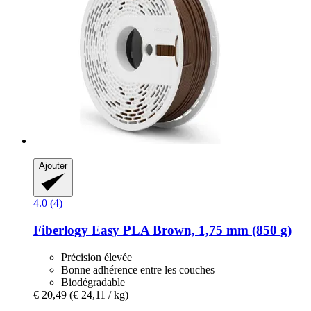
Ajouter
4.0 (4)
Fiberlogy
Easy PLA Brown, 1,75 mm (850 g)
Précision élevée
Bonne adhérence entre les couches
Biodégradable
€ 20,49
(€ 24,11 / kg)