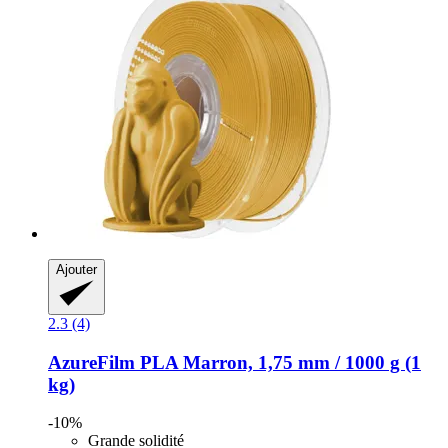
Ajouter
2.3 (4)
AzureFilm
PLA Marron, 1,75 mm / 1000 g (1
kg)
-10%
Grande solidité