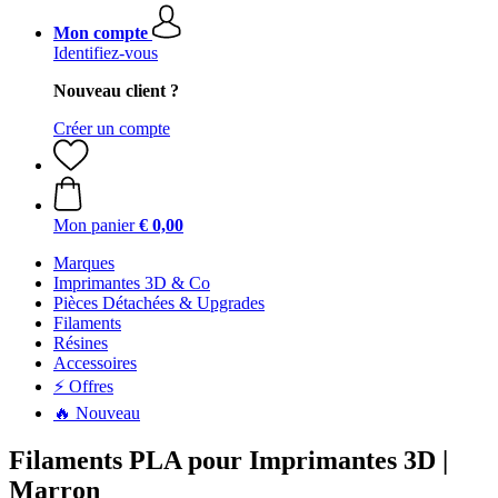
Mon compte
Identifiez-vous
Nouveau client ?
Créer un compte
Mon panier
€ 0,00
Marques
Imprimantes 3D & Co
Pièces Détachées & Upgrades
Filaments
Résines
Accessoires
⚡ Offres
🔥 Nouveau
Filaments PLA pour Imprimantes 3D |
Marron