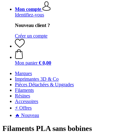
Mon compte
Identifiez-vous
Nouveau client ?
Créer un compte
Mon panier
€ 0,00
Marques
Imprimantes 3D & Co
Pièces Détachées & Upgrades
Filaments
Résines
Accessoires
⚡ Offres
🔥 Nouveau
Filaments PLA sans bobines