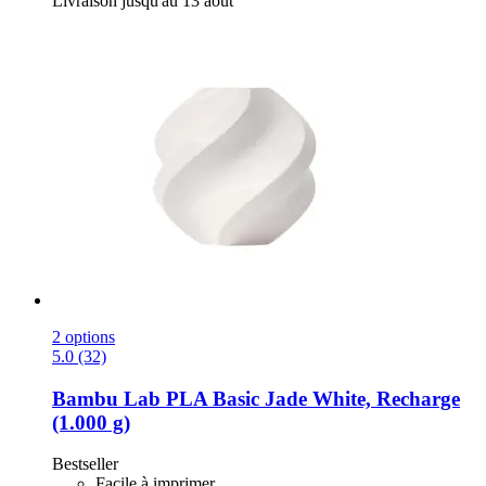
Livraison jusqu'au 13 août
2 options
5.0 (32)
Bambu Lab
PLA Basic Jade White, Recharge
(1.000 g)
Bestseller
Facile à imprimer