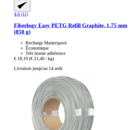
4.6 (11)
Fiberlogy
Easy PETG Refill Graphite, 1,75 mm
(850 g)
Recharge Masterspool
Économique
Très bonne adhérence
€ 18,19
(€ 21,40 / kg)
Livraison jusqu'au 14 août