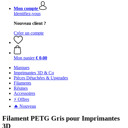
Mon compte
Identifiez-vous
Nouveau client ?
Créer un compte
Mon panier
€ 0,00
Marques
Imprimantes 3D & Co
Pièces Détachées & Upgrades
Filaments
Résines
Accessoires
⚡ Offres
🔥 Nouveau
Filament PETG Gris pour Imprimantes
3D