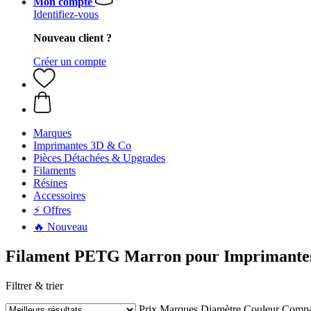
Mon compte
Identifiez-vous
Nouveau client ?
Créer un compte
Marques
Imprimantes 3D & Co
Pièces Détachées & Upgrades
Filaments
Résines
Accessoires
⚡ Offres
🔥 Nouveau
Filament PETG Marron pour Imprimante
Filtrer & trier
Prix
Marques
Diamètre
Couleur
Compat