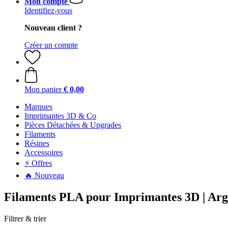
Mon compte
Identifiez-vous
Nouveau client ?
Créer un compte
Mon panier
€ 0,00
Marques
Imprimantes 3D & Co
Pièces Détachées & Upgrades
Filaments
Résines
Accessoires
⚡ Offres
🔥 Nouveau
Filaments PLA pour Imprimantes 3D | Arg
Filtrer & trier