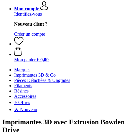
Mon compte
Identifiez-vous
Nouveau client ?
Créer un compte
Mon panier
€ 0,00
Marques
Imprimantes 3D & Co
Pièces Détachées & Upgrades
Filaments
Résines
Accessoires
⚡ Offres
🔥 Nouveau
Imprimantes 3D avec Extrusion Bowden
Drive