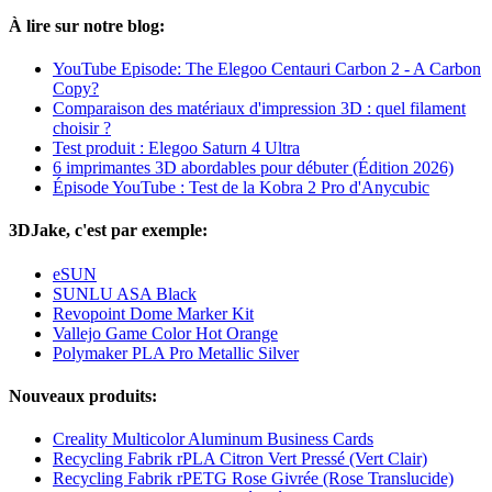
À lire sur notre blog:
YouTube Episode: The Elegoo Centauri Carbon 2 - A Carbon
Copy?
Comparaison des matériaux d'impression 3D : quel filament
choisir ?
Test produit : Elegoo Saturn 4 Ultra
6 imprimantes 3D abordables pour débuter (Édition 2026)
Épisode YouTube : Test de la Kobra 2 Pro d'Anycubic
3DJake, c'est par exemple:
eSUN
SUNLU ASA Black
Revopoint Dome Marker Kit
Vallejo Game Color Hot Orange
Polymaker PLA Pro Metallic Silver
Nouveaux produits:
Creality Multicolor Aluminum Business Cards
Recycling Fabrik rPLA Citron Vert Pressé (Vert Clair)
Recycling Fabrik rPETG Rose Givrée (Rose Translucide)