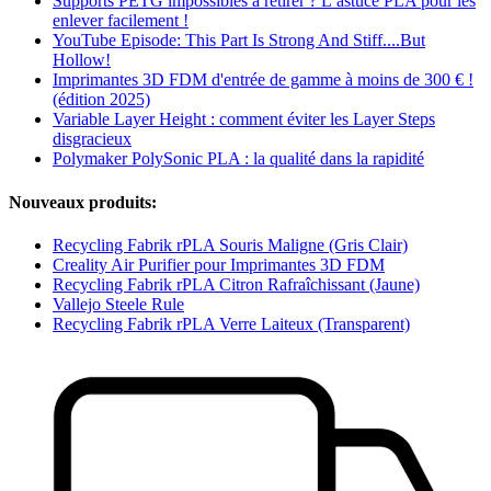
Supports PETG impossibles à retirer ? L’astuce PLA pour les
enlever facilement !
YouTube Episode: This Part Is Strong And Stiff....But
Hollow!
Imprimantes 3D FDM d'entrée de gamme à moins de 300 € !
(édition 2025)
Variable Layer Height : comment éviter les Layer Steps
disgracieux
Polymaker PolySonic PLA : la qualité dans la rapidité
Nouveaux produits:
Recycling Fabrik rPLA Souris Maligne (Gris Clair)
Creality Air Purifier pour Imprimantes 3D FDM
Recycling Fabrik rPLA Citron Rafraîchissant (Jaune)
Vallejo Steele Rule
Recycling Fabrik rPLA Verre Laiteux (Transparent)