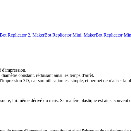
ot Replicator 2
,
MakerBot Replicator Mini
,
MakerBot Replicator Min
 d'impression.
 diamètre constant, réduisant ainsi les temps d'arrêt.
mpression 3D, car son utilisation est simple, et permet de réaliser la p
ucre, lui-même dérivé du maïs. Sa matière plastique est ainsi souven
s de temps d'impression, garantissant ainsi l'absence de variations de c