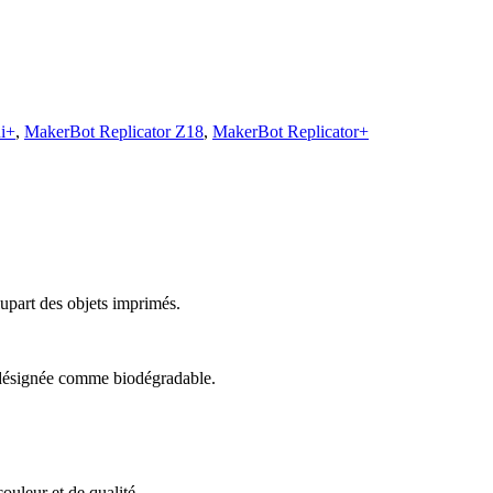
i+
,
MakerBot Replicator Z18
,
MakerBot Replicator+
lupart des objets imprimés.
t désignée comme biodégradable.
ouleur et de qualité.