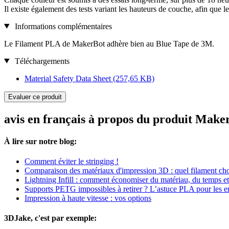
Il existe également des tests variant les hauteurs de couche, afin qu
Informations complémentaires
Le Filament PLA de MakerBot adhère bien au Blue Tape de 3M.
Téléchargements
Material Safety Data Sheet
(257,65 KB)
Evaluer ce produit
avis en français à propos du produit Mak
À lire sur notre blog:
Comment éviter le stringing !
Comparaison des matériaux d'impression 3D : quel filament cho
Lightning Infill : comment économiser du matériau, du temps et
Supports PETG impossibles à retirer ? L’astuce PLA pour les en
Impression à haute vitesse : vos options
3DJake, c'est par exemple: