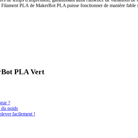
e le Filament PLA de MakerBot PLA puisse fonctionner de manière fable 
erBot PLA Vert
isir ?
 du poids
lever facilement !