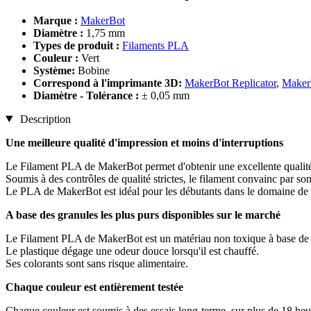
Marque :
MakerBot
Diamètre :
1,75 mm
Types de produit :
Filaments PLA
Couleur :
Vert
Système:
Bobine
Correspond à l'imprimante 3D:
MakerBot Replicator
,
MakerB
Diamètre - Tolérance :
± 0,05 mm
Description
Une meilleure qualité d'impression et moins d'interruptions
Le Filament PLA de MakerBot permet d'obtenir une excellente qualité
Soumis à des contrôles de qualité strictes, le filament convainc par son
Le PLA de MakerBot est idéal pour les débutants dans le domaine de l'i
A base des granules les plus purs disponibles sur le marché
Le Filament PLA de MakerBot est un matériau non toxique à base de s
Le plastique dégage une odeur douce lorsqu'il est chauffé.
Ses colorants sont sans risque alimentaire.
Chaque couleur est entièrement testée
Chaque couleur est soumis à des essais long-terme, sur plus de 18 heure