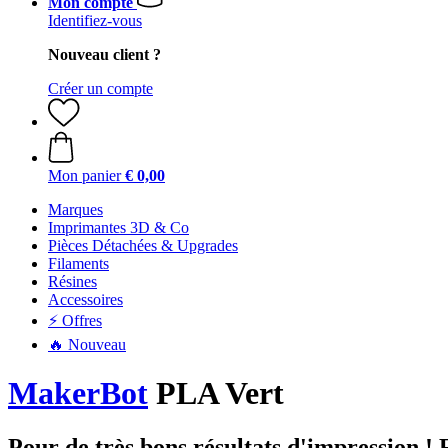
Mon compte
Identifiez-vous
Nouveau client ?
Créer un compte
Mon panier
€ 0,00
Marques
Imprimantes 3D & Co
Pièces Détachées & Upgrades
Filaments
Résines
Accessoires
⚡ Offres
🔥 Nouveau
MakerBot
PLA Vert
Pour de très bons résultats d'impression ! Fa