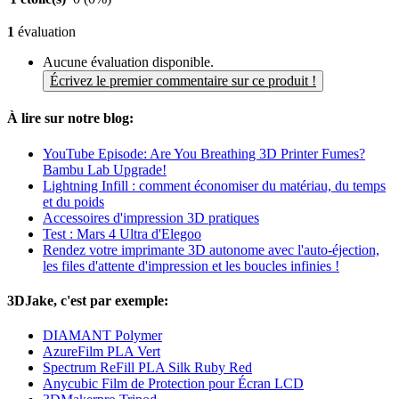
1
évaluation
Aucune évaluation disponible.
Écrivez le premier commentaire sur ce produit !
À lire sur notre blog:
YouTube Episode: Are You Breathing 3D Printer Fumes?
Bambu Lab Upgrade!
Lightning Infill : comment économiser du matériau, du temps
et du poids
Accessoires d'impression 3D pratiques
Test : Mars 4 Ultra d'Elegoo
Rendez votre imprimante 3D autonome avec l'auto-éjection,
les files d'attente d'impression et les boucles infinies !
3DJake, c'est par exemple:
DIAMANT Polymer
AzureFilm PLA Vert
Spectrum ReFill PLA Silk Ruby Red
Anycubic Film de Protection pour Écran LCD