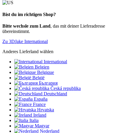
Bist du im richtigen Shop?
Bitte wechsle zum Land
, das mit deiner Lieferadresse
übereinstimmt.
Zu 3DJake International
Anderes Lieferland wählen
International
Belgien
Belgique
België
България
Česká republika
Deutschland
España
France
Hrvatska
Ireland
Italia
Magyar
Nederland