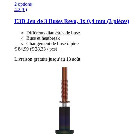
2 options
4.2 (6)
E3D
Jeu de 3 Buses Revo, 3x 0,4 mm (3 pièces)
Différents diamètres de buse
Buse et heatbreak
Changement de buse rapide
€ 84,99
(€ 28,33 / pcs)
Livraison gratuite jusqu’au 13 août