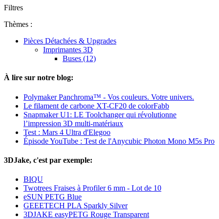
Filtres
Thèmes :
Pièces Détachées & Upgrades
Imprimantes 3D
Buses (12)
À lire sur notre blog:
Polymaker Panchroma™ - Vos couleurs. Votre univers.
Le filament de carbone XT-CF20 de colorFabb
Snapmaker U1: LE Toolchanger qui révolutionne
l’impression 3D multi-matériaux
Test : Mars 4 Ultra d'Elegoo
Épisode YouTube : Test de l'Anycubic Photon Mono M5s Pro
3DJake, c'est par exemple:
BIQU
Twotrees Fraises à Profiler 6 mm - Lot de 10
eSUN PETG Blue
GEEETECH PLA Sparkly Silver
3DJAKE easyPETG Rouge Transparent