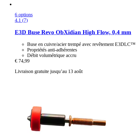
6 options
4.1 (7)
E3D
Buse Revo ObXidian High Flow, 0,4 mm
Buse en cuivre/acier trempé avec revêtement E3DLC™
Propriétés anti-adhérentes
Débit volumétrique accru
€ 74,99
Livraison gratuite jusqu’au 13 août