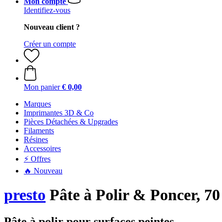
Mon compte
Identifiez-vous
Nouveau client ?
Créer un compte
Mon panier
€ 0,00
Marques
Imprimantes 3D & Co
Pièces Détachées & Upgrades
Filaments
Résines
Accessoires
⚡ Offres
🔥 Nouveau
presto
Pâte à Polir & Poncer, 70
Pâte à polir pour surfaces peintes.