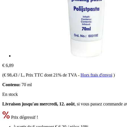
€ 6,89
(
€ 98,43 / L
, Prix TTC dont 21% de TVA
-
Hors frais d'envoi
)
Contenu:
70 ml
En stock
Livraison jusqu'au mercredi, 12. août
, si vous passez commande a
Prix dégressif !
à partir de 6 seulement
€ 6,20
/ pièce
-10%