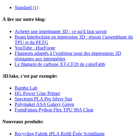
Standard
(1)
À lire sur notre blog:
Acheter une imprimante 3D - ce qu'il faut savoir
Beam Interlocking en impression 3D : réussir l’assemblage du
TPU et du PETG
YouTube : HueForge
Filaments adaptés à l’extérieur pour des impressions 3D
résistantes aux intempéries
Le filament de carbone XT-CF20 de colorFabb
3DJake, c'est par exemple:
Bambu Lab
HG Power Glue Primer
Spectrum PLA Pro Silver Star
Polymaker ASA Galaxy Green
FormFutura Python Flex TPU 90A Clear
Nouveaux produits:
Recycling Fabrik rPLA Refill Épée Scintillante