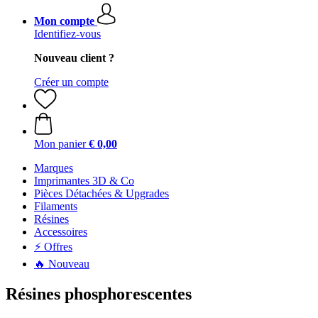
Mon compte
Identifiez-vous
Nouveau client ?
Créer un compte
Mon panier
€ 0,00
Marques
Imprimantes 3D & Co
Pièces Détachées & Upgrades
Filaments
Résines
Accessoires
⚡ Offres
🔥 Nouveau
Résines phosphorescentes