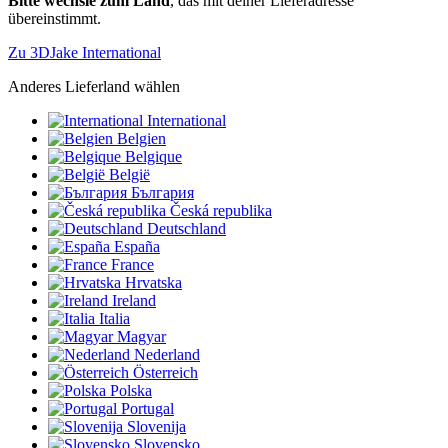
Bitte wechsle zum Land
, das mit deiner Lieferadresse
übereinstimmt.
Zu 3DJake International
Anderes Lieferland wählen
International
Belgien
Belgique
België
България
Česká republika
Deutschland
España
France
Hrvatska
Ireland
Italia
Magyar
Nederland
Österreich
Polska
Portugal
Slovenija
Slovensko