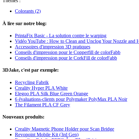
Thèmes :
Colorants
(2)
À lire sur notre blog:
PrintaFix Basic - La solution contre le warping
Vidéo YouTube : How to Clean and Unclog Your Nozzle and H
Accessoires d'impression 3D pratiques
Conseils d'impression pour le Copperfill de colorFabb
Conseils d'impression pour le CorkFill de colorFabb
3DJake, c'est par exemple:
Recycling Fabrik
Creality Hyper PLA White
Elegoo PLA Silk Blue Green Orange
6 évaluations-clients pour Polymaker PolyMax PLA Noir
The Filament PLA CF Grey
Nouveaux produits:
Creality Magnetic Phone Holder pour Scan Bridge
Revopoint Mobile Kit (3rd Gen)