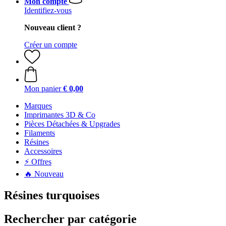
Mon compte
Identifiez-vous
Nouveau client ?
Créer un compte
Mon panier
€ 0,00
Marques
Imprimantes 3D & Co
Pièces Détachées & Upgrades
Filaments
Résines
Accessoires
⚡ Offres
🔥 Nouveau
Résines turquoises
Rechercher par catégorie