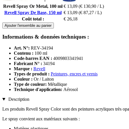
Revell Spray Or Metal, 100 ml
€ 13,09
(€ 130,90 / L)
Revell Spray De Base, 150 ml
€ 13,09
(€ 87,27 / L)
Coût total :
€ 26,18
Ajouter l'ensemble au panier
Informations & données techniques :
Art. N°:
REV-34194
Contenu :
100 ml
Code-barres EAN :
4009803341941
Fabricant N° :
34194
Marque :
Revell
Types de produit :
Peintures, encres et vernis
Couleur :
Or / Laiton
Type de couleur:
Métallique
Technique d'application:
Aérosol
Description
Les produits Revell Spray Color sont des peintures acryliques très opa
Le spray convient aux matériaux suivants :
Matières plastiques