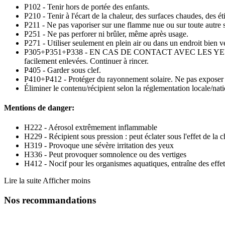
P102 - Tenir hors de portée des enfants.
P210 - Tenir à l'écart de la chaleur, des surfaces chaudes, des é
P211 - Ne pas vaporiser sur une flamme nue ou sur toute autre s
P251 - Ne pas perforer ni brûler, même après usage.
P271 - Utiliser seulement en plein air ou dans un endroit bien ve
P305+P351+P338 - EN CAS DE CONTACT AVEC LES YEUX: Rincer av
facilement enlevées. Continuer à rincer.
P405 - Garder sous clef.
P410+P412 - Protéger du rayonnement solaire. Ne pas exposer 
Éliminer le contenu/récipient selon la réglementation locale/nat
Mentions de danger:
H222 - Aérosol extrêmement inflammable
H229 - Récipient sous pression : peut éclater sous l'effet de la c
H319 - Provoque une sévère irritation des yeux
H336 - Peut provoquer somnolence ou des vertiges
H412 - Nocif pour les organismes aquatiques, entraîne des effet
Lire la suite
Afficher moins
Nos recommandations