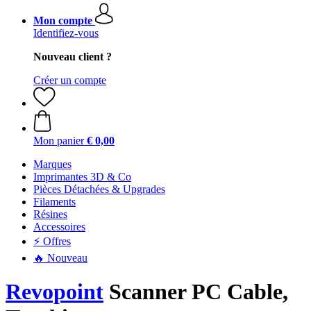
Mon compte
Identifiez-vous
Nouveau client ?
Créer un compte
Mon panier
€ 0,00
Marques
Imprimantes 3D & Co
Pièces Détachées & Upgrades
Filaments
Résines
Accessoires
⚡ Offres
🔥 Nouveau
Revopoint
Scanner PC Cable,