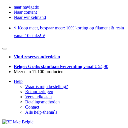
naar navigatie
Naar content
Naar winkelmand
⚡️ Koop meer, bespaar meer: ​​10% korting op filament & resin
vanaf 10 stuks! ⚡️
Vind reserveonderdelen
België: Gratis standaardverzending
vanaf € 54,90
Meer dan 11.100 producten
Help
Waar is mijn bestelling?
Retourneringen
Verzendkosten
Betalingsmethoden
Contact
Alle help-thema`s