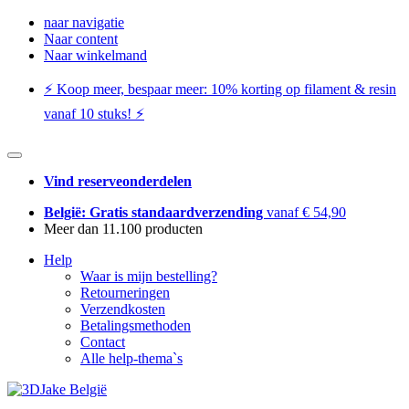
naar navigatie
Naar content
Naar winkelmand
⚡️ Koop meer, bespaar meer: ​​10% korting op filament & resin
vanaf 10 stuks! ⚡️
Vind reserveonderdelen
België: Gratis standaardverzending
vanaf € 54,90
Meer dan 11.100 producten
Help
Waar is mijn bestelling?
Retourneringen
Verzendkosten
Betalingsmethoden
Contact
Alle help-thema`s