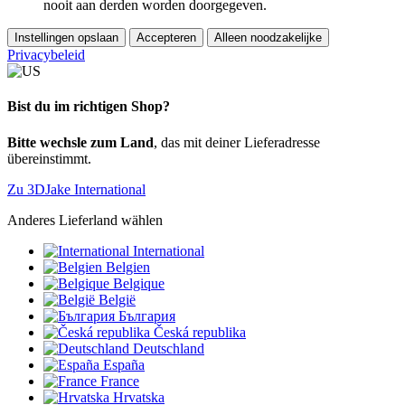
nooit aan derden worden doorgegeven.
Instellingen opslaan
Accepteren
Alleen noodzakelijke
Privacybeleid
Bist du im richtigen Shop?
Bitte wechsle zum Land
, das mit deiner Lieferadresse
übereinstimmt.
Zu 3DJake International
Anderes Lieferland wählen
International
Belgien
Belgique
België
България
Česká republika
Deutschland
España
France
Hrvatska