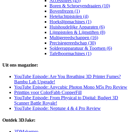
Accessoires (45)
Boren & Schroevendraaiers (10)
Bovenfrezen (1)
Heteluchtpistolen (4)
Hoekslijpmachines (1)
Huishoudelijke Apparaten (6)
Lijmpistolen & Lijmstiften (8)
Multigereedschappen (16)
Precisiegereedschap (30)
Soldeerapparatuur & Toortsen (6)
Tafelboormachines (1)
Uit ons magazine:
YouTube Episode: Are You Breathing 3D Printer Fumes?
Bambu Lab Upgrade!
YouTube Episode: Anycubic Photon Mono M5s Pro Review
Printtips voor ColorFabb CopperFill
YouTube Episode: From Physical to Digital: Budget 3D
Scanner Battle Royale!
YouTube Episode: Neptune 4 & 4 Pro Review
Ontdek 3DJake:
3DMakerpro