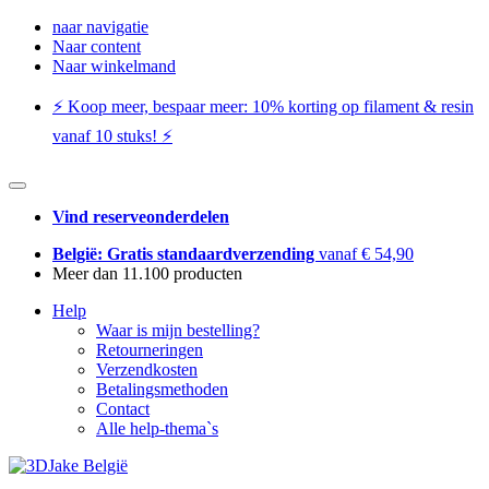
naar navigatie
Naar content
Naar winkelmand
⚡️ Koop meer, bespaar meer: ​​10% korting op filament & resin
vanaf 10 stuks! ⚡️
Vind reserveonderdelen
België: Gratis standaardverzending
vanaf € 54,90
Meer dan 11.100 producten
Help
Waar is mijn bestelling?
Retourneringen
Verzendkosten
Betalingsmethoden
Contact
Alle help-thema`s