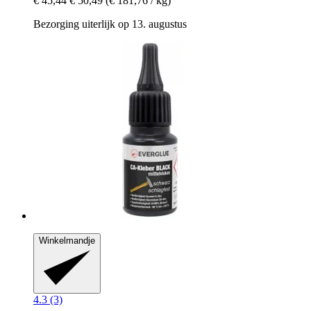
€ 45,44
€ 50,49
(€ 181,76 / kg)
Bezorging uiterlijk op 13. augustus
Winkelmandje
4.3 (3)