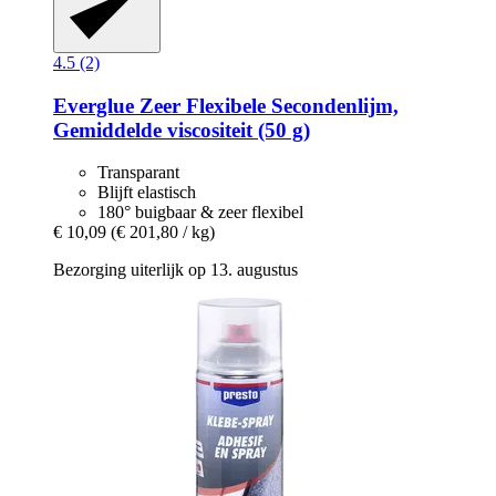
4.5 (2)
Everglue
Zeer Flexibele Secondenlijm,
Gemiddelde viscositeit (50 g)
Transparant
Blijft elastisch
180° buigbaar & zeer flexibel
€ 10,09
(€ 201,80 / kg)
Bezorging uiterlijk op 13. augustus