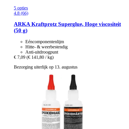
5 opties
4.8 (66)
ARKA
Kraftprotz Superglue, Hoge viscositeit
(50 g)
Eéncomponentenlijm
Hitte- & weerbestendig
Anti-uitdroogpunt
€ 7,09
(€ 141,80 / kg)
Bezorging uiterlijk op 13. augustus