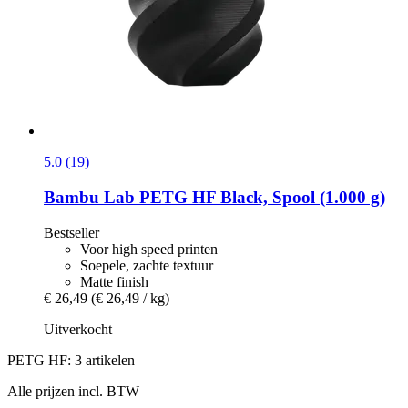
5.0 (19)
Bambu Lab
PETG HF Black, Spool (1.000 g)
Bestseller
Voor high speed printen
Soepele, zachte textuur
Matte finish
€ 26,49
(€ 26,49 / kg)
Uitverkocht
PETG HF: 3 artikelen
Alle prijzen incl. BTW