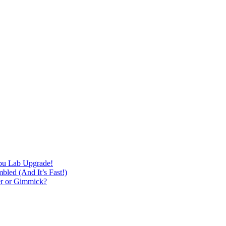
bu Lab Upgrade!
led (And It’s Fast!)
r or Gimmick?