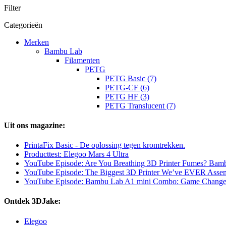
Filter
Categorieën
Merken
Bambu Lab
Filamenten
PETG
PETG Basic (7)
PETG-CF (6)
PETG HF (3)
PETG Translucent (7)
Uit ons magazine:
PrintaFix Basic - De oplossing tegen kromtrekken.
Producttest: Elegoo Mars 4 Ultra
YouTube Episode: Are You Breathing 3D Printer Fumes? Bam
YouTube Episode: The Biggest 3D Printer We’ve EVER Assemb
YouTube Episode: Bambu Lab A1 mini Combo: Game Change
Ontdek 3DJake:
Elegoo