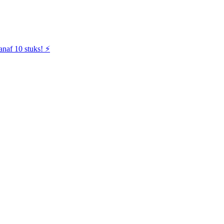
naf 10 stuks! ⚡️