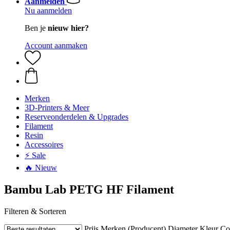
Aanmelden
Nu aanmelden
Ben je
nieuw hier?
Account aanmaken
Merken
3D-Printers & Meer
Reserveonderdelen & Upgrades
Filament
Resin
Accessoires
⚡ Sale
🔥 Nieuw
Bambu Lab PETG HF Filament
Filteren & Sorteren
Prijs
Merken (Producent)
Diameter
Kleur
Com