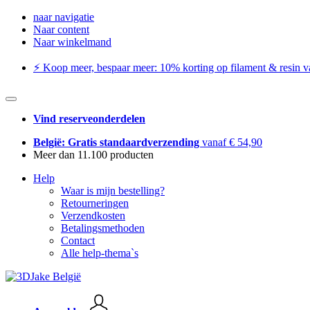
naar navigatie
Naar content
Naar winkelmand
⚡️ Koop meer, bespaar meer: ​​10% korting op filament & resin va
Vind reserveonderdelen
België: Gratis standaardverzending
vanaf € 54,90
Meer dan 11.100 producten
Help
Waar is mijn bestelling?
Retourneringen
Verzendkosten
Betalingsmethoden
Contact
Alle help-thema`s