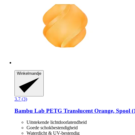
Winkelmandje
3.7 (3)
Bambu Lab
PETG Translucent Orange, Spool (1
Uitstekende lichtdoorlatendheid
Goede schokbestendigheid
Waterdicht & UV-bestendig