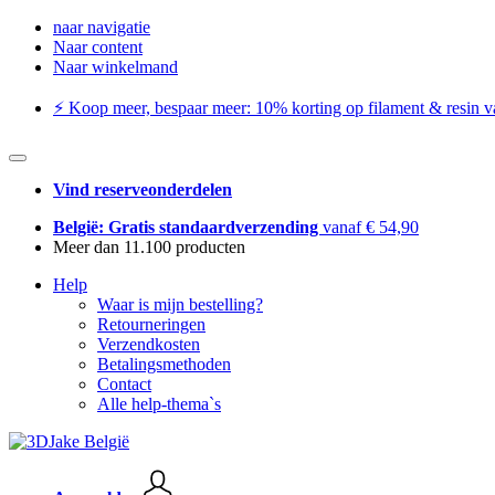
naar navigatie
Naar content
Naar winkelmand
⚡️ Koop meer, bespaar meer: ​​10% korting op filament & resin va
Vind reserveonderdelen
België: Gratis standaardverzending
vanaf € 54,90
Meer dan 11.100 producten
Help
Waar is mijn bestelling?
Retourneringen
Verzendkosten
Betalingsmethoden
Contact
Alle help-thema`s