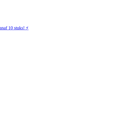
naf 10 stuks! ⚡️