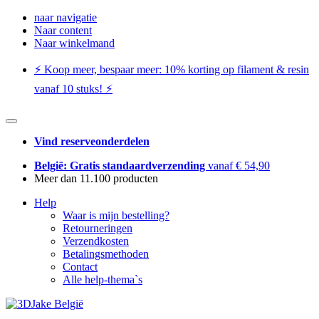
naar navigatie
Naar content
Naar winkelmand
⚡️ Koop meer, bespaar meer: ​​10% korting op filament & resin
vanaf 10 stuks! ⚡️
Vind reserveonderdelen
België: Gratis standaardverzending
vanaf € 54,90
Meer dan 11.100 producten
Help
Waar is mijn bestelling?
Retourneringen
Verzendkosten
Betalingsmethoden
Contact
Alle help-thema`s