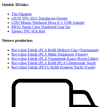
Ontdek 3DJake:
The Filament
eSUN TPU-95A Translucent Orange
LDO Motors Nitehawk Hexa 6+1 USB Adapter
BIQU Panda Claw Hardened Gear Set
Elegoo TPU 95A Red
Nieuwe producten:
Recycling Fabrik rPLA Refill Melkwit Glas (Transparant)
Recycling Fabrik rPLA Milde Duindoorn (Oranje)
Recycling Fabrik rPLA Vlammende Kaars (Rood-Glitter)
Recycling Fabrik rPLA Refill rPLA Glinsterende Nacht
Recycling Fabrik rPETG Refill Donkere Nacht (Zwart)