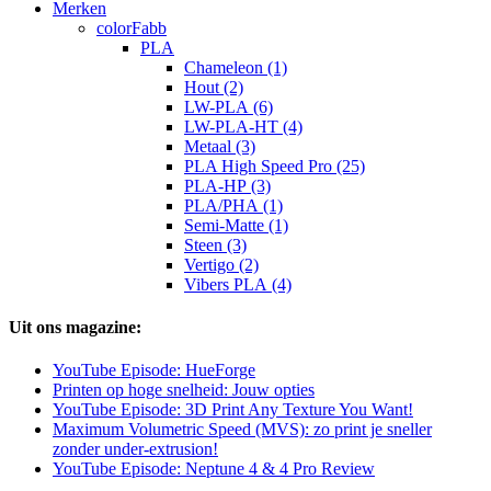
Merken
colorFabb
PLA
Chameleon (1)
Hout (2)
LW-PLA (6)
LW-PLA-HT (4)
Metaal (3)
PLA High Speed Pro (25)
PLA-HP (3)
PLA/PHA (1)
Semi-Matte (1)
Steen (3)
Vertigo (2)
Vibers PLA (4)
Uit ons magazine:
YouTube Episode: HueForge
Printen op hoge snelheid: Jouw opties
YouTube Episode: 3D Print Any Texture You Want!
Maximum Volumetric Speed (MVS): zo print je sneller
zonder under-extrusion!
YouTube Episode: Neptune 4 & 4 Pro Review