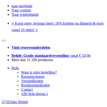
naar navigatie
Naar content
Naar winkelmand
⚡️ Koop meer, bespaar meer: ​​10% korting op filament & resin
vanaf 10 stuks! ⚡️
Vind reserveonderdelen
België: Gratis standaardverzending
vanaf € 54,90
Meer dan 11.100 producten
Help
Waar is mijn bestelling?
Retourneringen
Verzendkosten
Betalingsmethoden
Contact
Alle help-thema`s