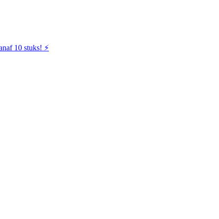
naf 10 stuks! ⚡️