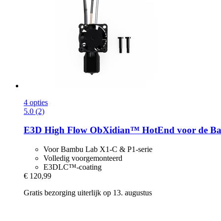
4 opties
5.0 (2)
E3D
High Flow ObXidian™ HotEnd voor de Bambu
Voor Bambu Lab X1-C & P1-serie
Volledig voorgemonteerd
E3DLC™-coating
€ 120,99
Gratis bezorging uiterlijk op 13. augustus