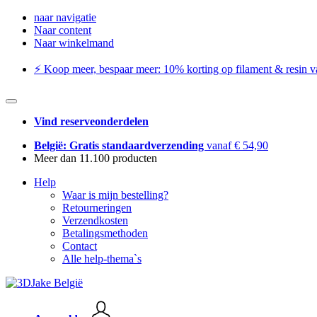
naar navigatie
Naar content
Naar winkelmand
⚡️ Koop meer, bespaar meer: ​​10% korting op filament & resin va
Vind reserveonderdelen
België: Gratis standaardverzending
vanaf € 54,90
Meer dan 11.100 producten
Help
Waar is mijn bestelling?
Retourneringen
Verzendkosten
Betalingsmethoden
Contact
Alle help-thema`s