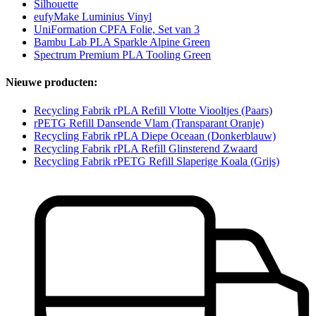
Silhouette
eufyMake Luminius Vinyl
UniFormation CPFA Folie, Set van 3
Bambu Lab PLA Sparkle Alpine Green
Spectrum Premium PLA Tooling Green
Nieuwe producten:
Recycling Fabrik rPLA Refill Vlotte Viooltjes (Paars)
rPETG Refill Dansende Vlam (Transparant Oranje)
Recycling Fabrik rPLA Diepe Oceaan (Donkerblauw)
Recycling Fabrik rPLA Refill Glinsterend Zwaard
Recycling Fabrik rPETG Refill Slaperige Koala (Grijs)