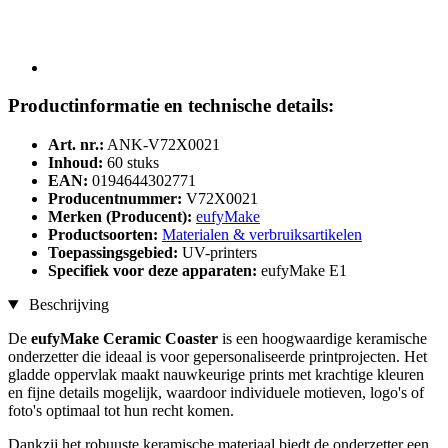
Productinformatie en technische details:
Art. nr.:
ANK-V72X0021
Inhoud:
60 stuks
EAN:
0194644302771
Producentnummer:
V72X0021
Merken (Producent):
eufyMake
Productsoorten:
Materialen & verbruiksartikelen
Toepassingsgebied:
UV-printers
Specifiek voor deze apparaten:
eufyMake E1
Beschrijving
De
eufyMake Ceramic Coaster
is een hoogwaardige keramische
onderzetter die ideaal is voor gepersonaliseerde printprojecten. Het
gladde oppervlak maakt nauwkeurige prints met krachtige kleuren
en fijne details mogelijk, waardoor individuele motieven, logo's of
foto's optimaal tot hun recht komen.
Dankzij het robuuste keramische materiaal biedt de onderzetter een