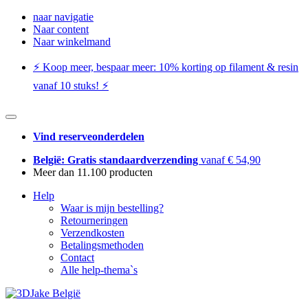
naar navigatie
Naar content
Naar winkelmand
⚡️ Koop meer, bespaar meer: ​​10% korting op filament & resin
vanaf 10 stuks! ⚡️
Vind reserveonderdelen
België: Gratis standaardverzending
vanaf € 54,90
Meer dan 11.100 producten
Help
Waar is mijn bestelling?
Retourneringen
Verzendkosten
Betalingsmethoden
Contact
Alle help-thema`s