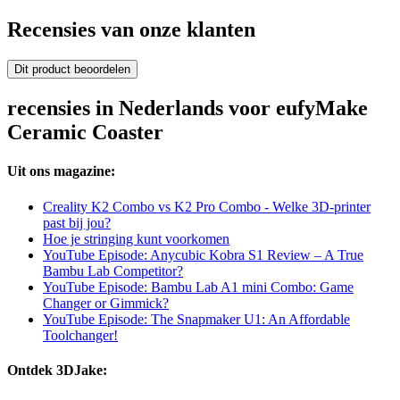
Recensies van onze klanten
Dit product beoordelen
recensies in Nederlands voor eufyMake
Ceramic Coaster
Uit ons magazine:
Creality K2 Combo vs K2 Pro Combo - Welke 3D-printer
past bij jou?
Hoe je stringing kunt voorkomen
YouTube Episode: Anycubic Kobra S1 Review – A True
Bambu Lab Competitor?
YouTube Episode: Bambu Lab A1 mini Combo: Game
Changer or Gimmick?
YouTube Episode: The Snapmaker U1: An Affordable
Toolchanger!
Ontdek 3DJake: