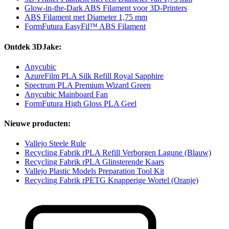
Glow-in-the-Dark ABS Filament voor 3D-Printers
ABS Filament met Diameter 1,75 mm
FormFutura EasyFil™ ABS Filament
Ontdek 3DJake:
Anycubic
AzureFilm PLA Silk Refill Royal Sapphire
Spectrum PLA Premium Wizard Green
Anycubic Mainboard Fan
FormFutura High Gloss PLA Geel
Nieuwe producten:
Vallejo Steele Rule
Recycling Fabrik rPLA Refill Verborgen Lagune (Blauw)
Recycling Fabrik rPLA Glinsterende Kaars
Vallejo Plastic Models Preparation Tool Kit
Recycling Fabrik rPETG Knapperige Wortel (Oranje)