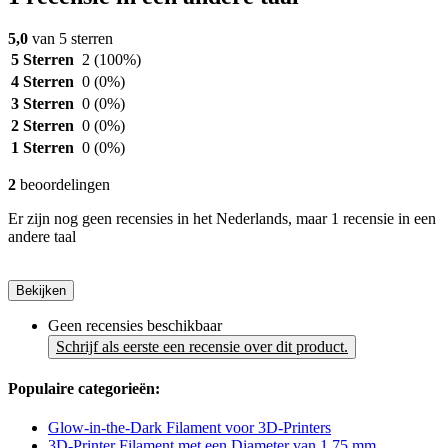
5,0
van 5 sterren
5 Sterren
2
(100%)
4 Sterren
0
(0%)
3 Sterren
0
(0%)
2 Sterren
0
(0%)
1 Sterren
0
(0%)
2
beoordelingen
Er zijn nog geen recensies in het Nederlands, maar 1 recensie in een
andere taal
Bekijken
Geen recensies beschikbaar
Schrijf als eerste een recensie over dit product.
Populaire categorieën:
Glow-in-the-Dark Filament voor 3D-Printers
3D-Printer Filament met een Diameter van 1,75 mm