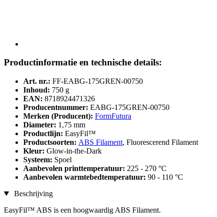
Productinformatie en technische details:
Art. nr.:
FF-EABG-175GREN-00750
Inhoud:
750 g
EAN:
8718924471326
Producentnummer:
EABG-175GREN-00750
Merken (Producent):
FormFutura
Diameter:
1,75 mm
Productlijn:
EasyFil™
Productsoorten:
ABS Filament
, Fluorescerend Filament
Kleur:
Glow-in-the-Dark
Systeem:
Spoel
Aanbevolen printtemperatuur:
225 - 270 °C
Aanbevolen warmtebedtemperatuur:
90 - 110 °C
Beschrijving
EasyFil™ ABS is een hoogwaardig ABS Filament.