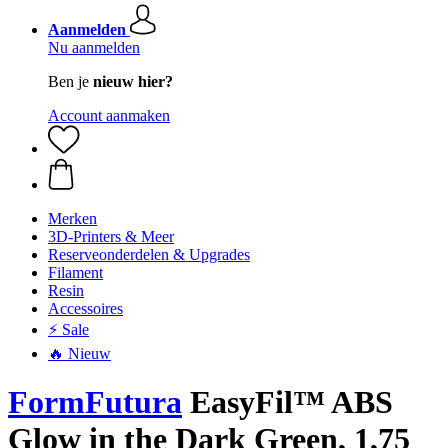
Aanmelden
Nu aanmelden
Ben je
nieuw hier?
Account aanmaken
Merken
3D-Printers & Meer
Reserveonderdelen & Upgrades
Filament
Resin
Accessoires
⚡ Sale
🔥 Nieuw
FormFutura
EasyFil™ ABS
Glow in the Dark Green, 1,75