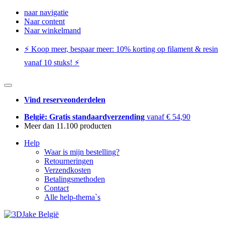
naar navigatie
Naar content
Naar winkelmand
⚡️ Koop meer, bespaar meer: ​​10% korting op filament & resin
vanaf 10 stuks! ⚡️
Vind reserveonderdelen
België: Gratis standaardverzending
vanaf € 54,90
Meer dan 11.100 producten
Help
Waar is mijn bestelling?
Retourneringen
Verzendkosten
Betalingsmethoden
Contact
Alle help-thema`s