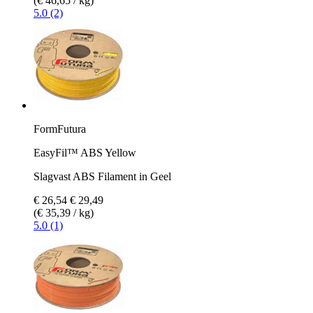
(€ 46,65 / kg)
5.0 (2)
FormFutura
EasyFil™ ABS Yellow
Slagvast ABS Filament in Geel
€ 26,54
€ 29,49
(€ 35,39 / kg)
5.0 (1)