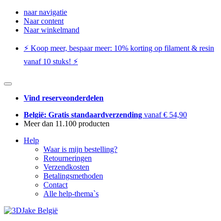
naar navigatie
Naar content
Naar winkelmand
⚡️ Koop meer, bespaar meer: ​​10% korting op filament & resin
vanaf 10 stuks! ⚡️
Vind reserveonderdelen
België: Gratis standaardverzending
vanaf € 54,90
Meer dan 11.100 producten
Help
Waar is mijn bestelling?
Retourneringen
Verzendkosten
Betalingsmethoden
Contact
Alle help-thema`s