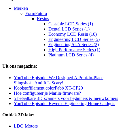
Merken
FormFutura
Resins
Castable LCD Series (1)
Dental LCD Series (1)
Economy LCD Resin (10)
Engineering LCD Series (5)
Engineering SLA Series (2)
High Performance Series (1)
Platinum LCD Series (4)
Uit ons magazine:
YouTube Episode: We Designed A Print-In-Place
Slingshot...And It Is Scary!
Koolstoffilament colorFabb XT-CF20
Hoe configureer je Marlin-firmware?
5 betaalbare 3D-scanners voor beginners & nieuwkomers
YouTube Episode: Reverse Engineering Home Gadgets
Ontdek 3DJake:
LDO Motors