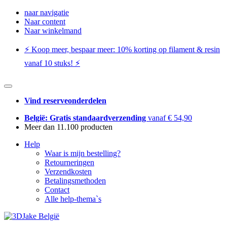
naar navigatie
Naar content
Naar winkelmand
⚡️ Koop meer, bespaar meer: ​​10% korting op filament & resin
vanaf 10 stuks! ⚡️
Vind reserveonderdelen
België: Gratis standaardverzending
vanaf € 54,90
Meer dan 11.100 producten
Help
Waar is mijn bestelling?
Retourneringen
Verzendkosten
Betalingsmethoden
Contact
Alle help-thema`s