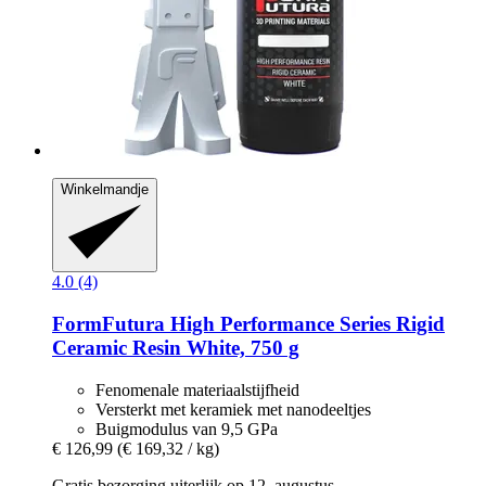
Winkelmandje
4.0 (4)
FormFutura
High Performance Series Rigid
Ceramic Resin White, 750 g
Fenomenale materiaalstijfheid
Versterkt met keramiek met nanodeeltjes
Buigmodulus van 9,5 GPa
€ 126,99
(€ 169,32 / kg)
Gratis bezorging uiterlijk op 12. augustus