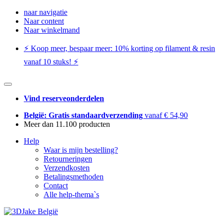
naar navigatie
Naar content
Naar winkelmand
⚡️ Koop meer, bespaar meer: ​​10% korting op filament & resin
vanaf 10 stuks! ⚡️
Vind reserveonderdelen
België: Gratis standaardverzending
vanaf € 54,90
Meer dan 11.100 producten
Help
Waar is mijn bestelling?
Retourneringen
Verzendkosten
Betalingsmethoden
Contact
Alle help-thema`s