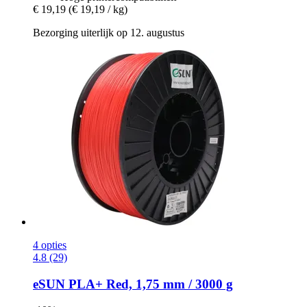
€ 19,19
(€ 19,19 / kg)
Bezorging uiterlijk op 12. augustus
4 opties
4.8 (29)
eSUN
PLA+ Red, 1,75 mm / 3000 g