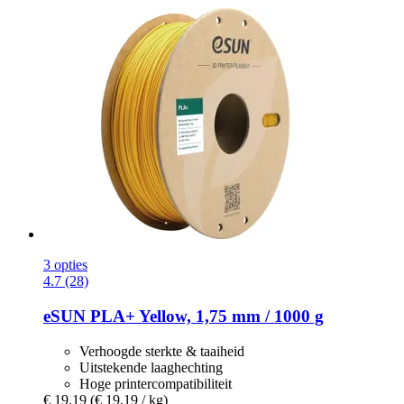
3 opties
4.7 (28)
eSUN
PLA+ Yellow, 1,75 mm / 1000 g
Verhoogde sterkte & taaiheid
Uitstekende laaghechting
Hoge printercompatibiliteit
€ 19,19
(€ 19,19 / kg)