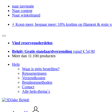
naar navigatie
Naar content
Naar winkelmand
⚡️ Koop meer, bespaar meer: ​​10% korting op filament & resin va
Vind reserveonderdelen
België: Gratis standaardverzending
vanaf € 54,90
Meer dan 11.100 producten
Help
Waar is mijn bestelling?
Retourneringen
Verzendkosten
Betalingsmethoden
Contact
Alle help-thema`s