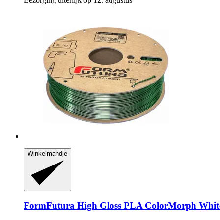
Bezorging uiterlijk op 12. augustus
Winkelmandje
FormFutura
High Gloss PLA ColorMorph White