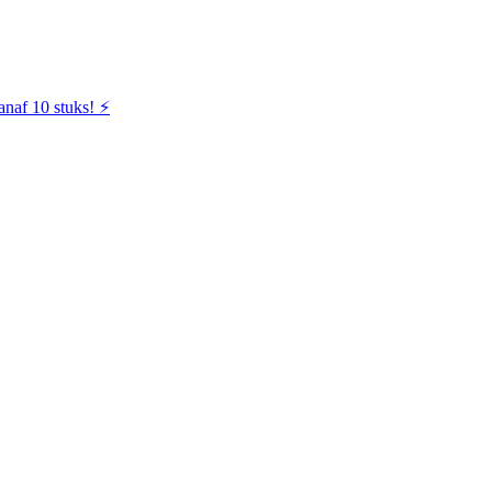
naf 10 stuks! ⚡️