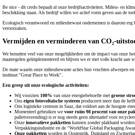
Be nice - dit credo bepaalt al onze bedrijfsactiviteiten. Milieu- en 
beschikking staan. Als bedrijf willen we actief vorm geven aan de t
Ecologisch verantwoord en milieubewust ondernemen is daarom erg be
veroorzaken.
Vermijden en verminderen van CO₂-uitsto
We benutten veel van onze mogelijkheden om de impact van onze bedrij
maatregelen geïmplementeerd en blijven we er met volle kracht aan w
De mate waarin onze milieubewuste acties hun vruchten afwerpen en 
instituut "Great Place to Work".
Een greep uit onze ecologische activiteiten:
Wij voorzien
100%
van onze energiebehoefte met
groene str
Ons
eigen fotovoltaïsche systeem
produceert meer dan de helft 
Ons logistieke centrum in Saaz, dat voldoet aan de hoogste e
Momenteel gebruiken we
voor ruim 98 procent van onze pak
palletverzending) is er nog steeds geen alternatief voor recycleer
Onze
innovatieve pakketten
kunnen zonder plakband worden he
Verpakkingsindustrie en de "WorldStar Global Packaging Awar
Onze pakketten
worden in Oostenrijk, Duitsland en Zwitserl