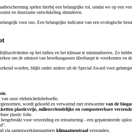
klimaatbescherming spelen hierbij een belangrijke rol, omdat we op een
oekomst en duurzame ontwikkeling stimuleren.
langrijk voor ons. Een belangrijke indicator van een ecologische ben
ot
fsactiviteiten op het milieu en het klimaat te minimaliseren. Zo hebbe
erken om de uitstoot van broeikasgassen überhaupt te voorkomen en de
erkend worden, blijkt onder andere uit de Special Award voor geïnteg
oom
.
van onze elektriciteitsbehoefte.
nergienormen, wordt gekoeld en verwarmd met restwarmte
van de biogas
ketten plasticvrije, milieuvriendelijke en composteerbare verzend
bare plastic folie.
rgebruikt voor verzending en retournering - een gepatenteerde oploss
d".
and via samenwerkingspartners
klimaatneutraal
verzonden.