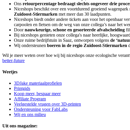
Ons
retourpercentage bedraagt ​​slechts ongeveer drie proce
Niceshops beschikt over een voortdurend groeiend wagenpark m
Zuidoost-Stiermarken
met meer dan 30 laadpunten.
Niceshops biedt onder andere tickets aan voor het openbaar ve
carpoolen en fietsen om de weg van onze collega’s naar het wer
Door
nauwkeurige, schone en gesorteerde afvalscheiding
fi
Bij niceshops genieten onze collega's naar heerlijke, hoogwaar
Onze ruime bedrijfstuin in Saaz, ontworpen volgens
de ‘natuur
Wij ondersteunen
boeren in de regio Zuidoost-Stiermarken
d
Wil je meer weten over hoe wij bij niceshops onze ecologische veran
better-future
Weetjes
3DJake materiaalprofielen
Printgids
Koop meer, bespaar meer
Affiliate Program
Veelgestelde vragen over 3D-printen
Ondersteuning voor FabLabs
Wij en ons milieu
Uit ons magazine: