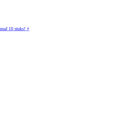
naf 10 stuks! ⚡️