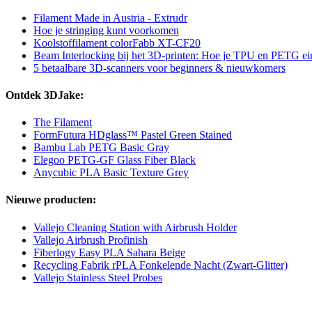
Filament Made in Austria - Extrudr
Hoe je stringing kunt voorkomen
Koolstoffilament colorFabb XT-CF20
Beam Interlocking bij het 3D-printen: Hoe je TPU en PETG eind
5 betaalbare 3D-scanners voor beginners & nieuwkomers
Ontdek 3DJake:
The Filament
FormFutura HDglass™ Pastel Green Stained
Bambu Lab PETG Basic Gray
Elegoo PETG-GF Glass Fiber Black
Anycubic PLA Basic Texture Grey
Nieuwe producten:
Vallejo Cleaning Station with Airbrush Holder
Vallejo Airbrush Profinish
Fiberlogy Easy PLA Sahara Beige
Recycling Fabrik rPLA Fonkelende Nacht (Zwart-Glitter)
Vallejo Stainless Steel Probes