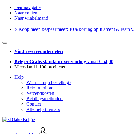
naar navigatie
Naar content
Naar winkelmand
⚡️ Koop meer, bespaar meer: ​​10% korting op filament & resin va
Vind reserveonderdelen
België: Gratis standaardverzending
vanaf € 54,90
Meer dan 11.100 producten
Help
Waar is mijn bestelling?
Retourneringen
Verzendkosten
Betalingsmethoden
Contact
Alle help-thema`s