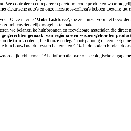
nt
. We controleren en repareren geretourneerde producten waar mogelij
et elektrische auto's en onze niceshops-collega's hebben toegang
tot 
rvoer. Onze interne
‘Mobi Taskforce’
, die zich inzet voor het bevorder
k zo milieuvriendelijk mogelijk te maken.
lteren we belangrijke hulpbronnen en recyclebare materialen die direct 
dige
gerechten gemaakt van regionale en seizoensgebonden produc
 in de tuin’-
criteria, biedt onze collega’s ontspanning en een leefgebie
ie hun bouwland duurzaam beheren en CO₂ in de bodem binden door
twoordelijkheid nemen? Alle informatie over ons ecologische engagemen