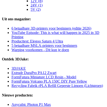
12V (8)
24V (1)
5V (2)
Uit ons magazine:
6 betaalbare 3D-printers voor beginners (editie 2026)
YouTube Episode: This is what will happen in 2025 in 3D
Printing
Producttest: Elegoo Saturn 4 Ultra
5 betaalbare MSLA-printers voor beginners
Warping voorkomen - Dit kun je doen
Ontdek 3DJake:
3DJAKE
Extrudr DuraPro PA12 Zwart
FormFutura Miniature LCD Resin - Model
FormFutura Volcano PLA 150C DIY Pure Yellow
Recycling Fabrik rPLA Refill Geperste Limoen (Lichtgroen)
Nieuwe producten:
Anycubic Photon P1 Max