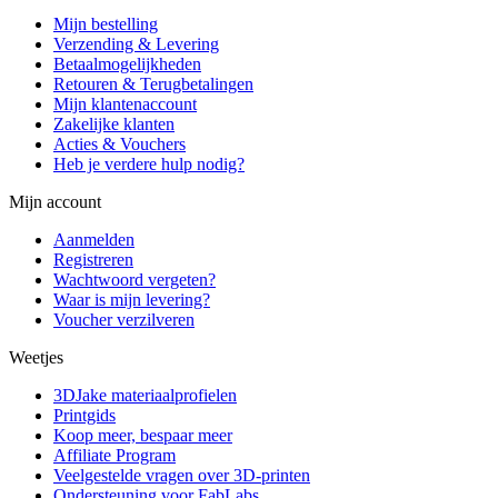
Mijn bestelling
Verzending & Levering
Betaalmogelijkheden
Retouren & Terugbetalingen
Mijn klantenaccount
Zakelijke klanten
Acties & Vouchers
Heb je verdere hulp nodig?
Mijn account
Aanmelden
Registreren
Wachtwoord vergeten?
Waar is mijn levering?
Voucher verzilveren
Weetjes
3DJake materiaalprofielen
Printgids
Koop meer, bespaar meer
Affiliate Program
Veelgestelde vragen over 3D-printen
Ondersteuning voor FabLabs