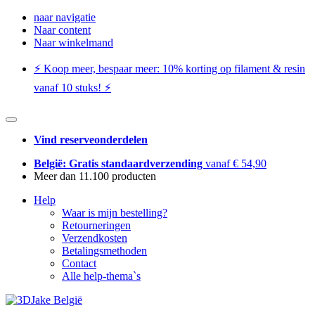
naar navigatie
Naar content
Naar winkelmand
⚡️ Koop meer, bespaar meer: ​​10% korting op filament & resin
vanaf 10 stuks! ⚡️
Vind reserveonderdelen
België: Gratis standaardverzending
vanaf € 54,90
Meer dan 11.100 producten
Help
Waar is mijn bestelling?
Retourneringen
Verzendkosten
Betalingsmethoden
Contact
Alle help-thema`s